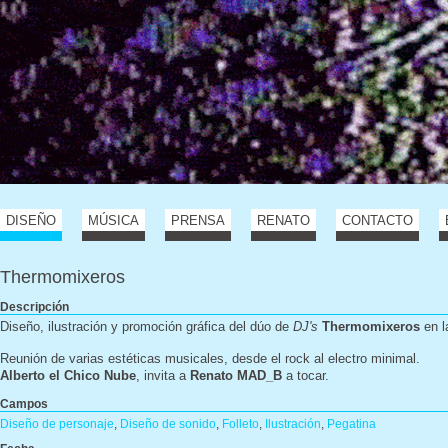
DISEÑO
MÚSICA
PRENSA
RENATO
CONTACTO
Thermomixeros
Descripción
Diseño, ilustración y promoción gráfica del dúo de
DJ's
Thermomixeros
en 
Reunión de varias estéticas musicales, desde el rock al electro minimal.
Alberto el
Chico Nube
, invita a
Renato MAD_B
a tocar.
Campos
Diseño de personaje
,
Diseño de sonido
,
Folleto
,
Ilustración
,
Pegatina