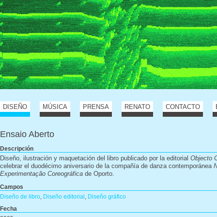
DISEÑO
MÚSICA
PRENSA
RENATO
CONTACTO
Ensaio Aberto
Descripción
Diseño, ilustración y maquetación del libro publicado por la editorial
Objecto 
celebrar el duodécimo aniversario de la compañía de danza contemporánea
Experimentação Coreográfica
de Oporto.
Campos
Diseño de libro
,
Diseño editorial
,
Diseño gráfico
Fecha