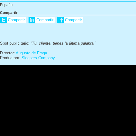
España
Compartir
Compartir
Compartir
Compartir
Spot publicitario:
“Tú, cliente, tienes la última palabra.”
Director:
Augusto de Fraga
Productora:
Sleepers Company