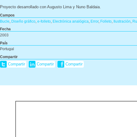
Proyecto desarrollado con Augusto Lima y Nuno Baldaia.
Campos
Bucle
,
Diseño gráfico
,
e-folleto
,
Electrónica analógica
,
Error
,
Folleto
,
Ilustración
,
Ru
Fecha
2003
País
Portugal
Compartir
Compartir
Compartir
Compartir