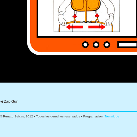
◀ Zap Gun
© Renato Seixas, 2012 • Todos los derechos reservados • Programación:
Tomatique