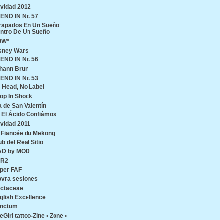
vidad 2012
END IN Nr. 57
rapados En Un Sueño
ntro De Un Sueño
OW*
sney Wars
END IN Nr. 56
hann Brun
END IN Nr. 53
 Head, No Label
op In Shock
a de San Valentín
 El Ácido Confiámos
vidad 2011
 Fiancée du Mekong
ub del Real Sitio
AD by MOD
1R2
per FAF
ovra sesiones
ctaceae
glish Excellence
nctum
reGirl tattoo-Zine • Zone •