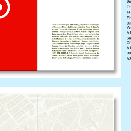
Sp
Fe
Te
Fi
Um
Ve
A 
Su
Cr
A 
Bl
A