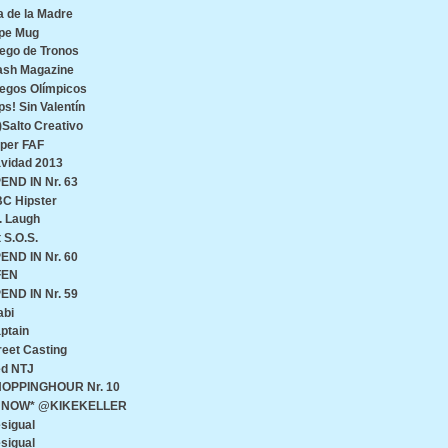
a de la Madre
pe Mug
ego de Tronos
ash Magazine
egos Olímpicos
ps! Sin Valentín
)Salto Creativo
per FAF
vidad 2013
END IN Nr. 63
C Hipster
. Laugh
t S.O.S.
END IN Nr. 60
FEN
END IN Nr. 59
abi
ptain
reet Casting
d NTJ
OPPINGHOUR Nr. 10
♥ NOW* @KIKEKELLER
sigual
sigual