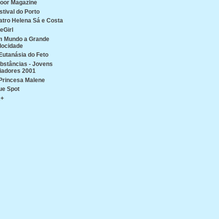
oor Magazine
stival do Porto
atro Helena Sá e Costa
reGirl
 Mundo a Grande
locidade
Eutanásia do Feto
bstâncias - Jovens
iadores 2001
Princesa Malene
ue Spot
2+