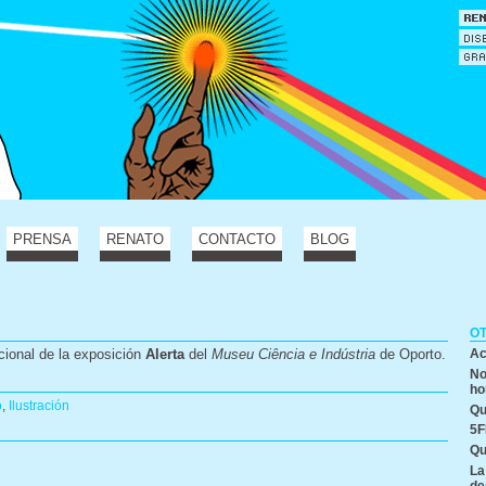
PRENSA
RENATO
CONTACTO
BLOG
O
cional de la exposición
Alerta
del
Museu Ciência e Indústria
de Oporto.
Ac
No
ho
o
,
Ilustración
Qu
5F
Qu
La
de