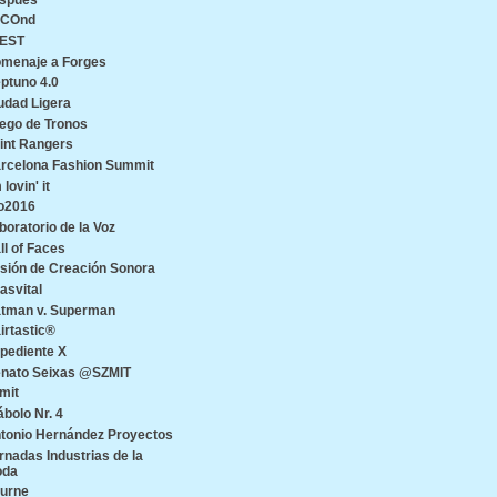
ECOnd
EST
menaje a Forges
ptuno 4.0
udad Ligera
ego de Tronos
int Rangers
rcelona Fashion Summit
 lovin' it
o2016
boratorio de la Voz
ll of Faces
sión de Creación Sonora
asvital
tman v. Superman
irtastic®
pediente X
nato Seixas @SZMIT
mit
ábolo Nr. 4
tonio Hernández Proyectos
rnadas Industrias de la
oda
urne