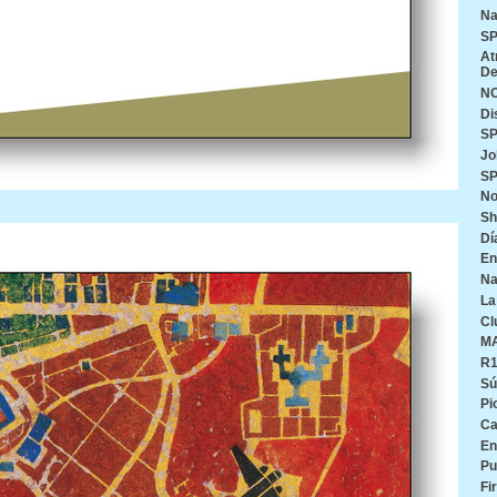
Na
SP
At
De
N
Di
SP
Jo
SP
No
Sh
Dí
En
Na
La
Cl
M
R
Sú
Pi
Ca
En
Pu
Fi