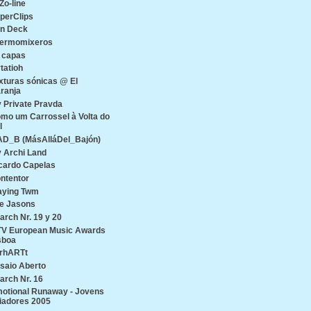
Zo-line
perClips
n Deck
ermomixeros
 capas
tatioh
xturas sónicas @ El
ranja
 Private Pravda
mo um Carrossel à Volta do
l
D_B (MásAlláDel_Bajón)
 Archi Land
cardo Capelas
ntentor
aying Twm
e Jasons
arch Nr. 19 y 20
V European Music Awards
sboa
rhARTt
saio Aberto
arch Nr. 16
otional Runaway - Jovens
iadores 2005