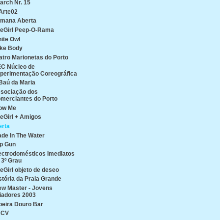
arch Nr. 15
Arte02
mana Aberta
reGirl Peep-O-Rama
ite Owl
ke Body
atro Marionetas do Porto
C Núcleo de
perimentação Coreográfica
Baú da Maria
sociação dos
merciantes do Porto
ow Me
reGirl + Amigos
erta
de In The Water
p Gun
ectrodomésticos Imediatos
 3º Grau
reGirl objeto de deseo
stória da Praia Grande
ew Master - Jovens
iadores 2003
beira Douro Bar
ACV