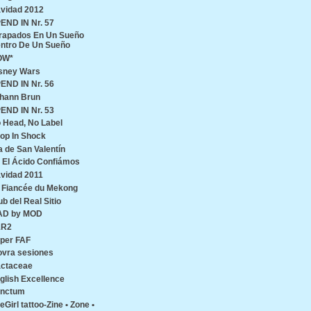
vidad 2012
END IN Nr. 57
rapados En Un Sueño
ntro De Un Sueño
OW*
sney Wars
END IN Nr. 56
hann Brun
END IN Nr. 53
 Head, No Label
op In Shock
a de San Valentín
 El Ácido Confiámos
vidad 2011
 Fiancée du Mekong
ub del Real Sitio
AD by MOD
1R2
per FAF
ovra sesiones
ctaceae
glish Excellence
nctum
reGirl tattoo-Zine • Zone •