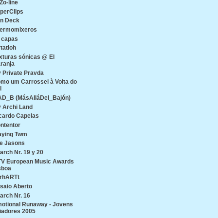
Zo-line
perClips
n Deck
ermomixeros
 capas
tatioh
xturas sónicas @ El
ranja
 Private Pravda
mo um Carrossel à Volta do
l
D_B (MásAlláDel_Bajón)
 Archi Land
cardo Capelas
ntentor
aying Twm
e Jasons
arch Nr. 19 y 20
V European Music Awards
sboa
rhARTt
saio Aberto
arch Nr. 16
otional Runaway - Jovens
iadores 2005