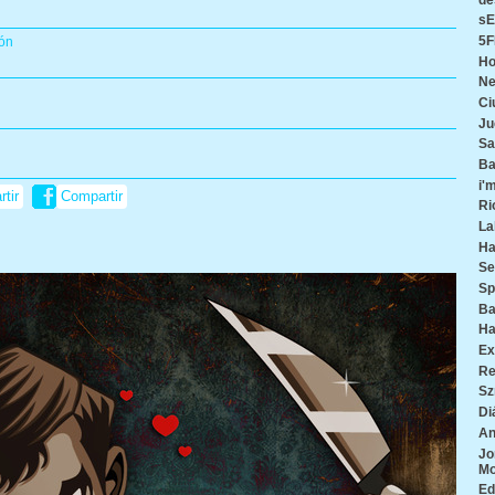
s
5F
ión
Ho
Ne
Ci
Ju
Sa
Ba
i'm
tir
Compartir
Ri
La
Ha
Se
Sp
Ba
Ha
Ex
Re
Sz
Di
An
Jo
M
Ed