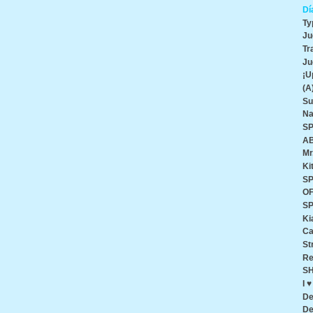
Dí
Ty
Ju
Tr
Ju
¡U
(A
Su
Na
SP
AB
Mr
Ki
SP
O
SP
Ki
Ca
St
Re
SH
I 
De
De