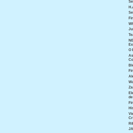
Se
H.
Se
Fi
Wh
Ju
Te
NE
Ex
O 
As
Co
Bl
Fi
Al
Wa
Za
El
de
Fi
Hi
Vi
Cr
Ri
J