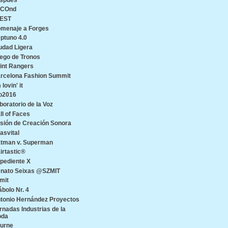
ECOnd
EST
menaje a Forges
ptuno 4.0
udad Ligera
ego de Tronos
int Rangers
rcelona Fashion Summit
 lovin' it
o2016
boratorio de la Voz
ll of Faces
sión de Creación Sonora
asvital
tman v. Superman
irtastic®
pediente X
nato Seixas @SZMIT
mit
ábolo Nr. 4
tonio Hernández Proyectos
rnadas Industrias de la
oda
urne