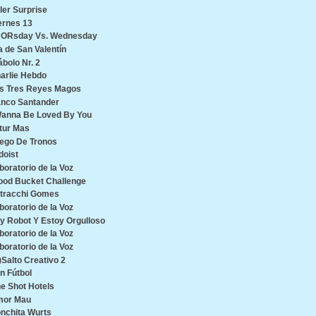
ller Surprise
ernes 13
ORsday Vs. Wednesday
a de San Valentín
ábolo Nr. 2
arlie Hebdo
s Tres Reyes Magos
nco Santander
Wanna Be Loved By You
tur Mas
ego De Tronos
doist
boratorio de la Voz
ood Bucket Challenge
tracchi Gomes
boratorio de la Voz
y Robot Y Estoy Orgulloso
boratorio de la Voz
boratorio de la Voz
)Salto Creativo 2
n Fútbol
e Shot Hotels
or Mau
nchita Wurts