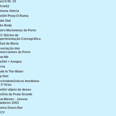
arch Nr. 15
Arte02
mana Aberta
reGirl Peep-O-Rama
ite Owl
ke Body
atro Marionetas do Porto
C Núcleo de
perimentação Coreográfica
Baú da Maria
sociação dos
merciantes do Porto
ow Me
reGirl + Amigos
erta
de In The Water
p Gun
ectrodomésticos Imediatos
 3º Grau
reGirl objeto de deseo
stória da Praia Grande
ew Master - Jovens
iadores 2003
beira Douro Bar
ACV