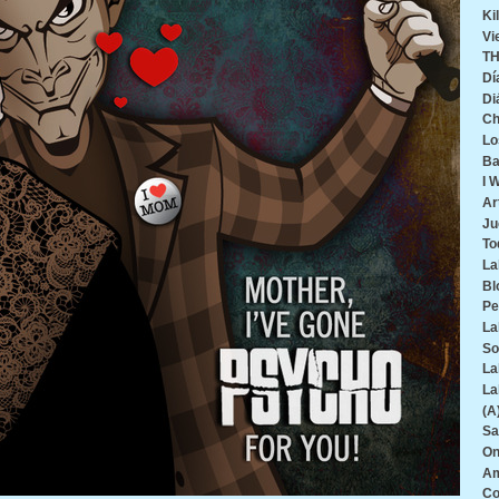
Ki
Vi
TH
Dí
Di
Ch
Lo
Ba
I 
Ar
Ju
To
La
Bl
Pe
La
So
La
La
(A
Sa
On
Am
Co