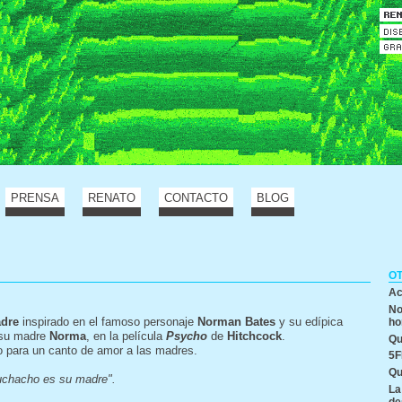
PRENSA
RENATO
CONTACTO
BLOG
O
Ac
No
adre
inspirado en el famoso personaje
Norman Bates
y su edípica
ho
 su madre
Norma
, en la película
Psycho
de
Hitchcock
.
Qu
 para un canto de amor a las madres.
5F
Qu
uchacho es su madre".
La
de