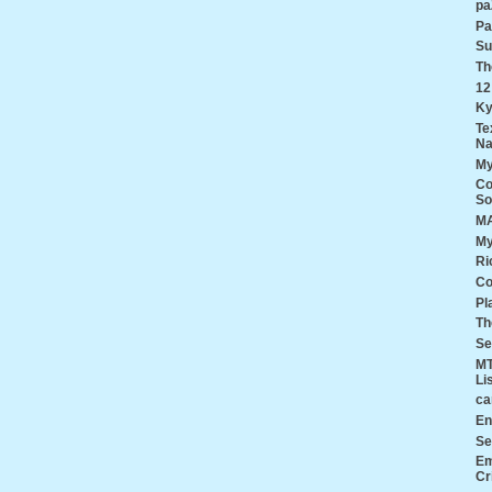
pa
Pa
Su
Th
12
Ky
Te
Na
My
Co
So
MA
My
Ri
Co
Pl
Th
Se
MT
Li
ca
En
Se
Em
Cr