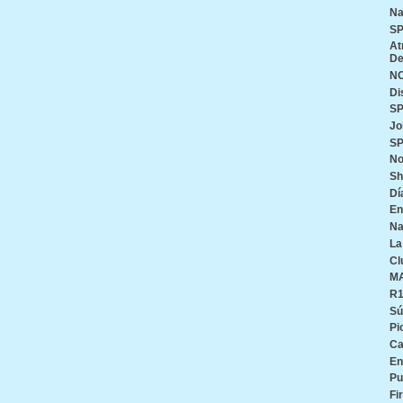
Na
SP
At
De
N
Di
SP
Jo
SP
No
Sh
Dí
En
Na
La
Cl
M
R
Sú
Pi
Ca
En
Pu
Fi