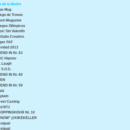
a de la Madre
pe Mug
ego de Tronos
ash Magazine
egos Olímpicos
ps! Sin Valentín
)Salto Creativo
per FAF
vidad 2013
END IN Nr. 63
C Hipster
. Laugh
t S.O.S.
END IN Nr. 60
FEN
END IN Nr. 59
abi
ptain
reet Casting
d NTJ
OPPINGHOUR Nr. 10
♥ NOW* @KIKEKELLER
sigual
sigual