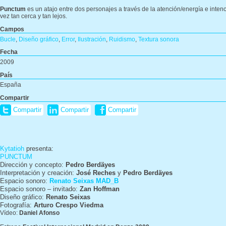
Punctum
es un atajo entre dos personajes a través de la atención/energía e intenc
vez tan cerca y tan lejos.
Campos
Bucle
,
Diseño gráfico
,
Error
,
Ilustración
,
Ruidismo
,
Textura sonora
Fecha
2009
País
España
Compartir
Compartir
Compartir
Compartir
Kytatioh
presenta:
PUNCTUM
Dirección y concepto:
Pedro Berdäyes
Interpretación y creación:
José Reches
y
Pedro Berdäyes
Espacio sonoro:
Renato Seixas MAD_B
Espacio sonoro – invitado:
Zan Hoffman
Diseño gráfico:
Renato Seixas
Fotografía:
Arturo Crespo Viedma
Vídeo:
Daniel Afonso