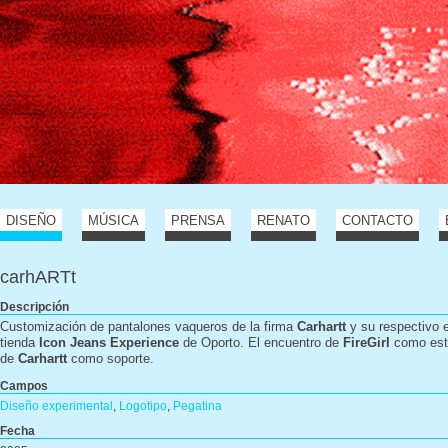
DISEÑO
MÚSICA
PRENSA
RENATO
CONTACTO
carhARTt
Descripción
Customización de pantalones vaqueros de la firma
Carhartt
y su respectivo 
tienda
Icon Jeans Experience
de Oporto. El encuentro de
FireGirl
como est
de
Carhartt
como soporte.
Campos
Diseño experimental
,
Logotipo
,
Pegatina
Fecha