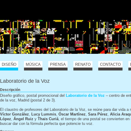
DISEÑO
MÚSICA
PRENSA
RENATO
CONTACTO
Laboratorio de la Voz
Descripción
Diseño gráfico, postal promocional del
Laboratorio de la Voz
– centro de en
de la voz, Madrid (postal 2 de 3).
El claustro de profesores del Laboratorio de la Voz, se reúne para dar vida a 
Víctor González
,
Lucy Lummis
,
Óscar Martínez
,
Sara Pérez
,
Alicia Araq
López
,
Ángel Ruiz
y
Thais Curiá
, el tiempo de una postal se convierten en 
buscar dar con la fórmula perfecta que potencie tu voz.