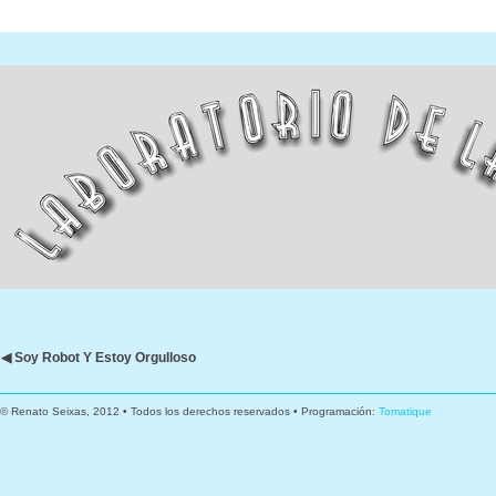
◀ Soy Robot Y Estoy Orgulloso
© Renato Seixas, 2012 • Todos los derechos reservados • Programación:
Tomatique