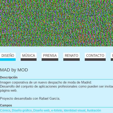
DISEÑO
MÚSICA
PRENSA
RENATO
CONTACTO
MAD by MOD
Descripción
Imagen corporativa de un nuevo despacho de moda de Madrid.
Desarrollo del conjunto de aplicaciones profesionales como pueden ser invitac
página web.
Proyecto desarrollado con Rafael García.
Campos
Cómics
,
Diseño gráfico
,
Diseño web
,
e-folleto
,
Identidad visual
,
Ilustración