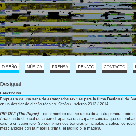
DISEÑO
MÚSICA
PRENSA
RENATO
CONTACTO
Desigual
Descripción
Propuesta de una serie de estampados textiles para la firma
Desigual
de Bar
en un dossier de diseño técnico. Otoño / Invierno 2013 / 2014.
RIP OFF (The Paper)
– es el nombre que he atribuido a esta primera serie d
Arrancando el papel de la pared, aparece una capa escondida que sin embarg
existía en superficie. Se combinan dos texturas principales a saber, los resi
mezclándose con la materia prima, el ladrillo o la madera.