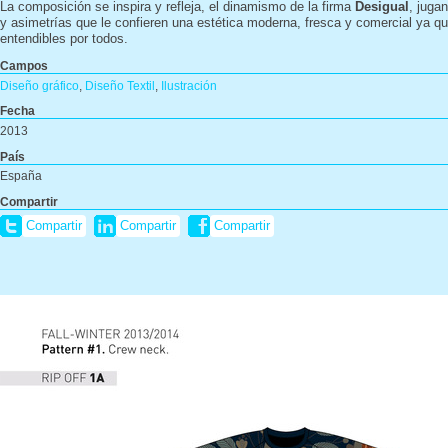
La composición se inspira y refleja, el dinamismo de la firma
Desigual
, juga
y asimetrías que le confieren una estética moderna, fresca y comercial ya q
entendibles por todos.
Campos
Diseño gráfico
,
Diseño Textil
,
Ilustración
Fecha
2013
País
España
Compartir
Compartir
Compartir
Compartir