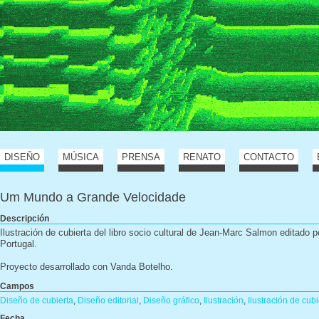
DISEÑO
MÚSICA
PRENSA
RENATO
CONTACTO
Um Mundo a Grande Velocidade
Descripción
Ilustración de cubierta del libro socio cultural de Jean-Marc Salmon editado 
Portugal.
Proyecto desarrollado con Vanda Botelho.
Campos
Diseño de cubierta
,
Diseño editorial
,
Diseño gráfico
,
Ilustración
,
Ilustración de cubi
Fecha