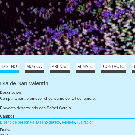
DISEÑO
MÚSICA
PRENSA
RENATO
CONTACTO
Día de San Valentín
Descripción
Campaña para promover el consumo del 14 de febrero.
Proyecto desarrollado con Rafael García.
Campos
Diseño de personaje
,
Diseño gráfico
,
e-folleto
,
Ilustración
Fecha