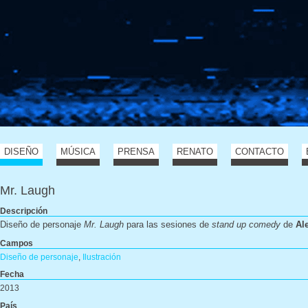
DISEÑO
MÚSICA
PRENSA
RENATO
CONTACTO
Mr. Laugh
Descripción
Diseño de personaje
Mr. Laugh
para las sesiones de
stand up comedy
de
Al
Campos
Diseño de personaje
,
Ilustración
Fecha
2013
País