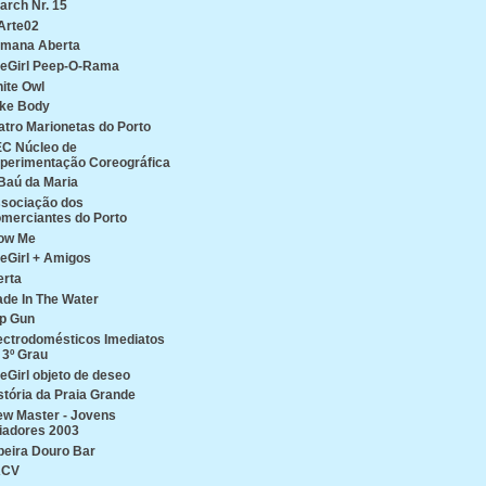
arch Nr. 15
Arte02
mana Aberta
reGirl Peep-O-Rama
ite Owl
ke Body
atro Marionetas do Porto
C Núcleo de
perimentação Coreográfica
Baú da Maria
sociação dos
merciantes do Porto
ow Me
reGirl + Amigos
erta
de In The Water
p Gun
ectrodomésticos Imediatos
 3º Grau
reGirl objeto de deseo
stória da Praia Grande
ew Master - Jovens
iadores 2003
beira Douro Bar
ACV