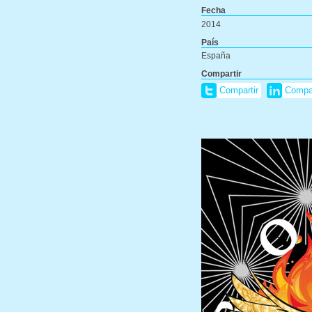
Fecha
2014
País
España
Compartir
Compartir
Compar