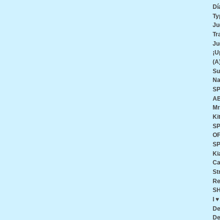
Dí
Ty
Ju
Tr
Ju
¡U
(A
Su
Na
SP
AB
Mr
Ki
SP
O
SP
Ki
Ca
St
Re
SH
I 
De
De