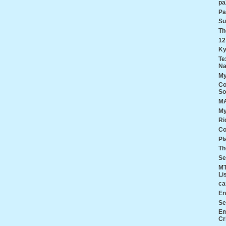
pa
Pa
Su
Th
12
Ky
Te
Na
My
Co
So
MA
My
Ri
Co
Pl
Th
Se
MT
Li
ca
En
Se
Em
Cr