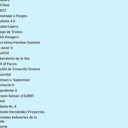
ECOnd
EST
menaje a Forges
ptuno 4.0
udad Ligera
ego de Tronos
int Rangers
rcelona Fashion Summit
 lovin' it
o2016
boratorio de la Voz
ll of Faces
sión de Creación Sonora
asvital
tman v. Superman
irtastic®
pediente X
nato Seixas @SZMIT
mit
ábolo Nr. 4
tonio Hernández Proyectos
rnadas Industrias de la
oda
urne