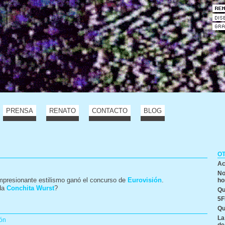
PRENSA
RENATO
CONTACTO
BLOG
O
Ac
No
presionante estilismo ganó el concurso de
Eurovisión
.
ho
ida
Conchita Wurst
?
Qu
5F
Qu
La
ión
de