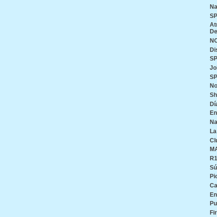
Na
SP
At
De
N
Di
SP
Jo
SP
No
Sh
Dí
En
Na
La
Cl
M
R
Sú
Pi
Ca
En
Pu
Fi