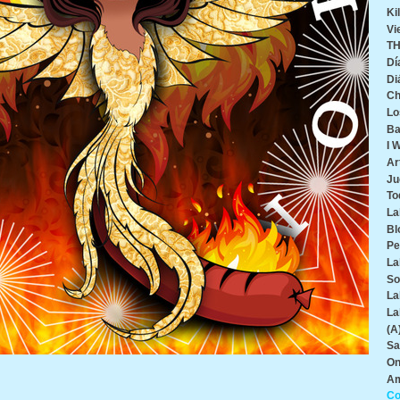
Ki
Vi
TH
Dí
Di
Ch
Lo
Ba
I 
Ar
Ju
To
La
Bl
Pe
La
So
La
La
(A
Sa
On
Am
Co