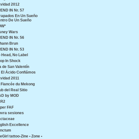
vidad 2012
END IN Nr. 57
rapados En Un Sueño
ntro De Un Sueño
OW*
sney Wars
END IN Nr. 56
hann Brun
END IN Nr. 53
 Head, No Label
op In Shock
a de San Valentín
 El Ácido Confiámos
vidad 2011
 Fiancée du Mekong
ub del Real Sitio
AD by MOD
1R2
per FAF
ovra sesiones
ctaceae
glish Excellence
nctum
reGirl tattoo-Zine • Zone •