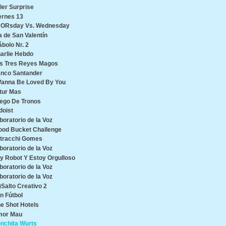
ller Surprise
ernes 13
ORsday Vs. Wednesday
a de San Valentín
ábolo Nr. 2
arlie Hebdo
s Tres Reyes Magos
nco Santander
Wanna Be Loved By You
tur Mas
ego De Tronos
doist
boratorio de la Voz
ood Bucket Challenge
tracchi Gomes
boratorio de la Voz
y Robot Y Estoy Orgulloso
boratorio de la Voz
boratorio de la Voz
)Salto Creativo 2
n Fútbol
e Shot Hotels
or Mau
nchita Wurts