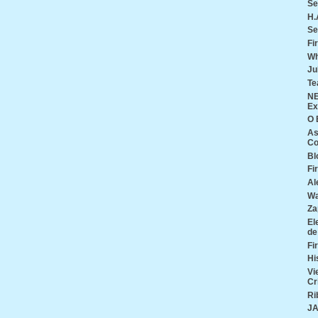
Se
H.
Se
Fi
Wh
Ju
Te
NE
Ex
O 
As
Co
Bl
Fi
Al
Wa
Za
El
de
Fi
Hi
Vi
Cr
Ri
J