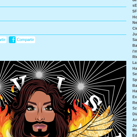
s
5F
Ho
Ne
Ci
Ju
tir
Compartir
Sa
Ba
i'm
Ri
La
Ha
Se
Sp
Ba
Ha
Ex
Re
Sz
Di
An
Jo
M
Ed