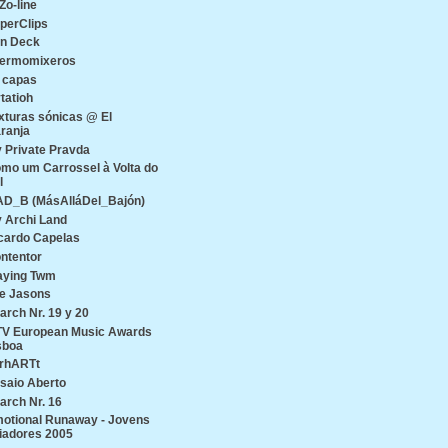
Zo-line
perClips
n Deck
ermomixeros
 capas
tatioh
xturas sónicas @ El
ranja
 Private Pravda
mo um Carrossel à Volta do
l
D_B (MásAlláDel_Bajón)
 Archi Land
cardo Capelas
ntentor
aying Twm
e Jasons
arch Nr. 19 y 20
V European Music Awards
sboa
rhARTt
saio Aberto
arch Nr. 16
otional Runaway - Jovens
iadores 2005