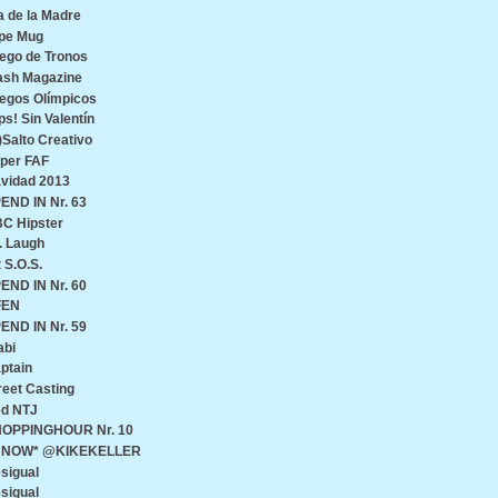
a de la Madre
pe Mug
ego de Tronos
ash Magazine
egos Olímpicos
ps! Sin Valentín
)Salto Creativo
per FAF
vidad 2013
END IN Nr. 63
C Hipster
. Laugh
t S.O.S.
END IN Nr. 60
FEN
END IN Nr. 59
abi
ptain
reet Casting
d NTJ
OPPINGHOUR Nr. 10
♥ NOW* @KIKEKELLER
sigual
sigual