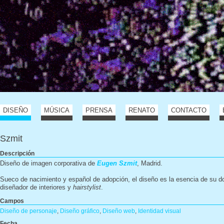
DISEÑO
MÚSICA
PRENSA
RENATO
CONTACTO
Szmit
Descripción
Diseño de imagen corporativa de
Eugen Szmit
, Madrid.
Sueco de nacimiento y español de adopción, el diseño es la esencia de su do
diseñador de interiores y
hairstylist
.
Campos
Diseño de personaje
,
Diseño gráfico
,
Diseño web
,
Identidad visual
Fecha