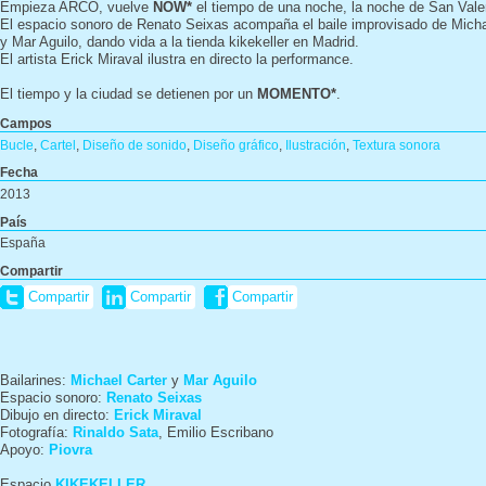
Empieza ARCO, vuelve
NOW*
el tiempo de una noche, la noche de San Vale
El espacio sonoro de Renato Seixas acompaña el baile improvisado de Mich
y Mar Aguilo, dando vida a la tienda kikekeller en Madrid.
El artista Erick Miraval ilustra en directo la performance.
El tiempo y la ciudad se detienen por un
MOMENTO*
.
Campos
Bucle
,
Cartel
,
Diseño de sonido
,
Diseño gráfico
,
Ilustración
,
Textura sonora
Fecha
2013
País
España
Compartir
Compartir
Compartir
Compartir
Bailarines:
Michael Carter
y
Mar Aguilo
Espacio sonoro:
Renato Seixas
Dibujo en directo:
Erick Miraval
Fotografía:
Rinaldo Sata
, Emilio Escribano
Apoyo:
Piovra
Espacio
KIKEKELLER