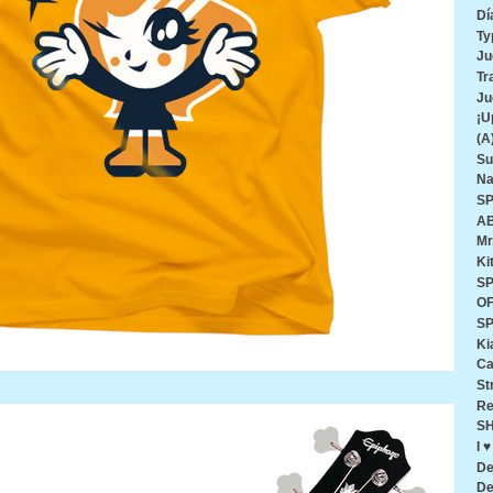
Dí
Ty
Ju
Tr
Ju
¡U
(A
Su
Na
SP
AB
Mr
Ki
SP
O
SP
Ki
Ca
St
Re
SH
I 
De
De