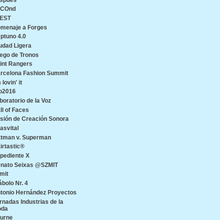
ECOnd
EST
menaje a Forges
ptuno 4.0
udad Ligera
ego de Tronos
int Rangers
rcelona Fashion Summit
 lovin' it
o2016
boratorio de la Voz
ll of Faces
sión de Creación Sonora
asvital
tman v. Superman
irtastic®
pediente X
nato Seixas @SZMIT
mit
ábolo Nr. 4
tonio Hernández Proyectos
rnadas Industrias de la
oda
urne