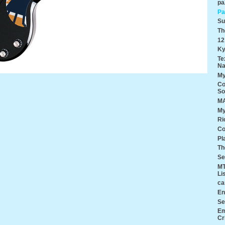
pa
Pa
Su
Th
12
Ky
Te
Na
My
Co
So
MA
My
Ri
Co
Pl
Th
Se
MT
Li
ca
En
Se
Em
Cr