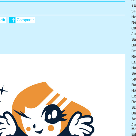
s
5F
Ho
tir
Compartir
Ne
Ci
Ju
Sa
Ba
i'm
Ri
La
Ha
Se
Sp
Ba
Ha
Ex
Re
Sz
Di
An
Jo
M
Ed