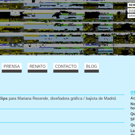
PRENSA
RENATO
CONTACTO
BLOG
O
lips
para Mariana Resende, diseñadora gráfica / bajista de Madrid.
Ac
No
ho
Qu
5F
Qu
La
de