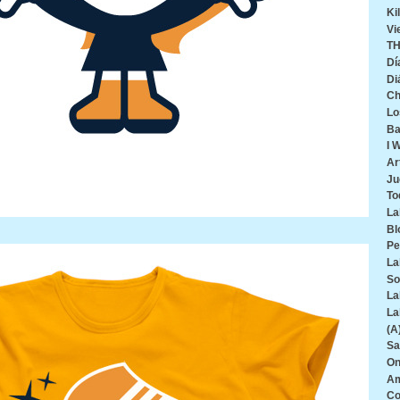
Ki
Vi
TH
Dí
Di
Ch
Lo
Ba
I 
Ar
Ju
To
La
Bl
Pe
La
So
La
La
(A
Sa
On
Am
Co