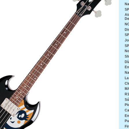
Na
SP
At
De
N
Di
SP
Jo
SP
No
Sh
Dí
En
Na
La
Cl
M
R
Sú
Pi
Ca
En
Pu
Fi