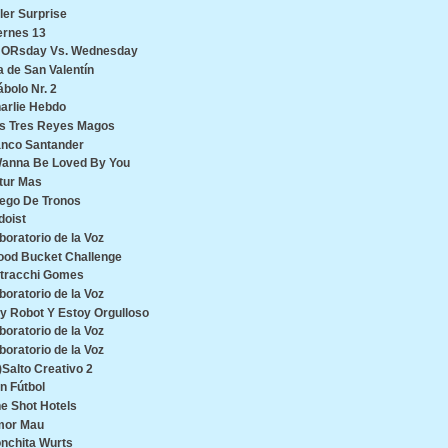
ller Surprise
ernes 13
ORsday Vs. Wednesday
a de San Valentín
ábolo Nr. 2
arlie Hebdo
s Tres Reyes Magos
nco Santander
Wanna Be Loved By You
tur Mas
ego De Tronos
doist
boratorio de la Voz
ood Bucket Challenge
tracchi Gomes
boratorio de la Voz
y Robot Y Estoy Orgulloso
boratorio de la Voz
boratorio de la Voz
)Salto Creativo 2
n Fútbol
e Shot Hotels
or Mau
nchita Wurts