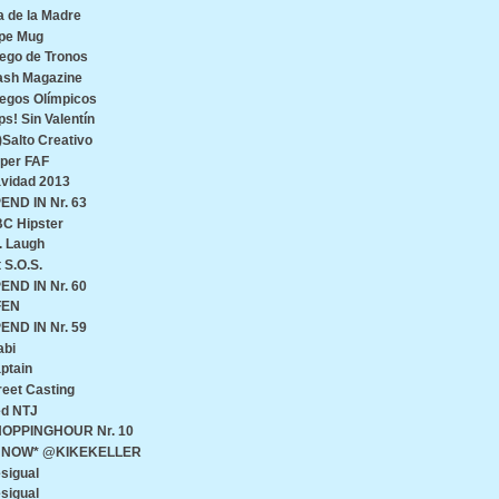
a de la Madre
pe Mug
ego de Tronos
ash Magazine
egos Olímpicos
ps! Sin Valentín
)Salto Creativo
per FAF
vidad 2013
END IN Nr. 63
C Hipster
. Laugh
t S.O.S.
END IN Nr. 60
FEN
END IN Nr. 59
abi
ptain
reet Casting
d NTJ
OPPINGHOUR Nr. 10
♥ NOW* @KIKEKELLER
sigual
sigual