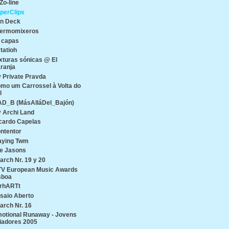
Zo-line
perClips
n Deck
ermomixeros
 capas
tatioh
xturas sónicas @ El
ranja
 Private Pravda
mo um Carrossel à Volta do
l
D_B (MásAlláDel_Bajón)
 Archi Land
cardo Capelas
ntentor
aying Twm
e Jasons
arch Nr. 19 y 20
V European Music Awards
sboa
rhARTt
saio Aberto
arch Nr. 16
otional Runaway - Jovens
iadores 2005