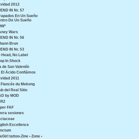
vidad 2012
END IN Nr. 57
rapados En Un Sueño
ntro De Un Sueño
OW*
sney Wars
END IN Nr. 56
hann Brun
END IN Nr. 53
 Head, No Label
op In Shock
a de San Valentín
 El Ácido Confiámos
vidad 2011
 Fiancée du Mekong
ub del Real Sitio
AD by MOD
1R2
per FAF
ovra sesiones
ctaceae
glish Excellence
nctum
reGirl tattoo-Zine • Zone •