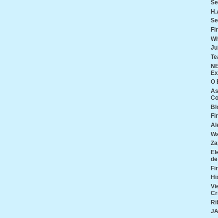
Se
H.
Se
Fi
Wh
Ju
Te
NE
Ex
O 
As
Co
Bl
Fi
Al
Wa
Za
El
de
Fi
Hi
Vi
Cr
Ri
J