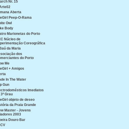
arch Nr. 15
Arte02
mana Aberta
reGirl Peep-O-Rama
ite Owl
ke Body
atro Marionetas do Porto
C Núcleo de
perimentação Coreográfica
Baú da Maria
sociação dos
merciantes do Porto
ow Me
reGirl + Amigos
erta
de In The Water
p Gun
ectrodomésticos Imediatos
 3º Grau
reGirl objeto de deseo
stória da Praia Grande
ew Master - Jovens
iadores 2003
beira Douro Bar
ACV