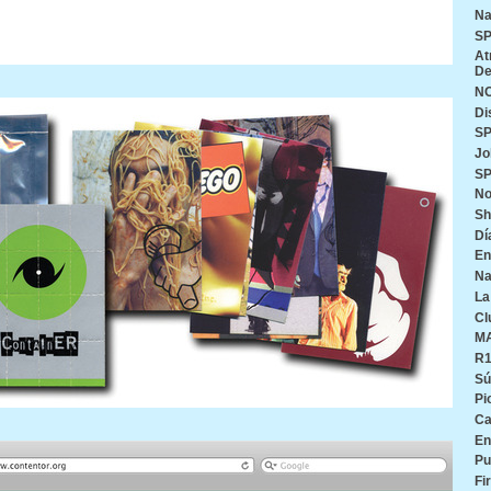
Na
SP
At
De
N
Di
SP
Jo
SP
No
Sh
Dí
En
Na
La
Cl
M
R
Sú
Pi
Ca
En
Pu
Fi