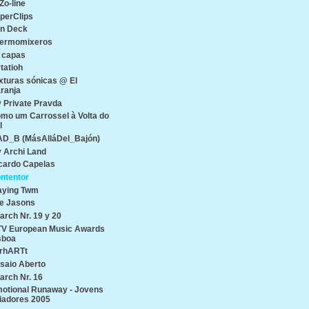
Zo-line
perClips
n Deck
ermomixeros
 capas
tatioh
xturas sónicas @ El
ranja
 Private Pravda
mo um Carrossel à Volta do
l
D_B (MásAlláDel_Bajón)
 Archi Land
cardo Capelas
ntentor
aying Twm
e Jasons
arch Nr. 19 y 20
V European Music Awards
sboa
rhARTt
saio Aberto
arch Nr. 16
otional Runaway - Jovens
iadores 2005