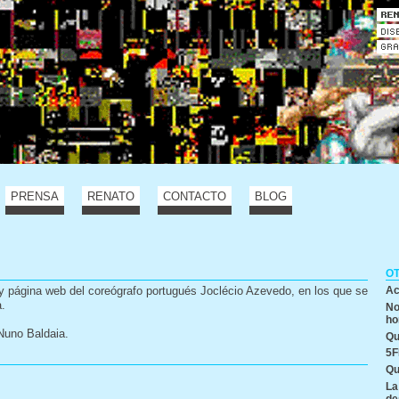
PRENSA
RENATO
CONTACTO
BLOG
O
o y página web del coreógrafo portugués Joclécio Azevedo, en los que se
Ac
a.
No
ho
Nuno Baldaia.
Qu
5F
Qu
La
de