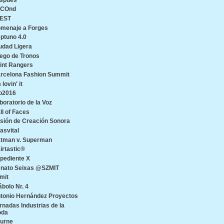
ECOnd
EST
menaje a Forges
ptuno 4.0
udad Ligera
ego de Tronos
int Rangers
rcelona Fashion Summit
 lovin' it
o2016
boratorio de la Voz
ll of Faces
sión de Creación Sonora
asvital
tman v. Superman
irtastic®
pediente X
nato Seixas @SZMIT
mit
ábolo Nr. 4
tonio Hernández Proyectos
rnadas Industrias de la
oda
urne