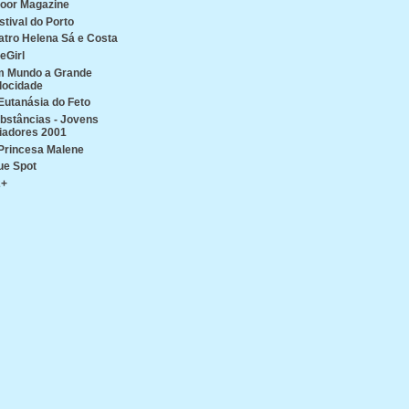
oor Magazine
stival do Porto
atro Helena Sá e Costa
reGirl
 Mundo a Grande
locidade
Eutanásia do Feto
bstâncias - Jovens
iadores 2001
Princesa Malene
ue Spot
2+