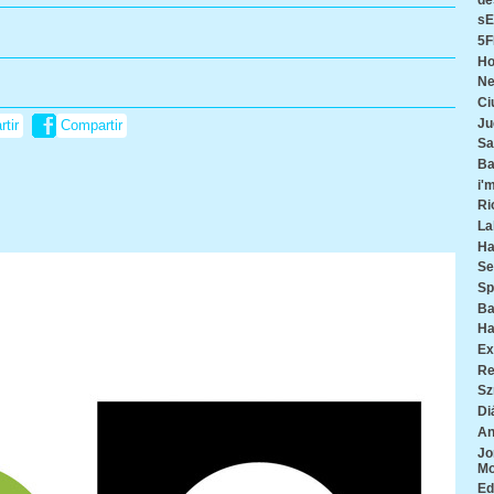
s
5F
Ho
Ne
Ci
Ju
tir
Compartir
Sa
Ba
i'm
Ri
La
Ha
Se
Sp
Ba
Ha
Ex
Re
Sz
Di
An
Jo
M
Ed