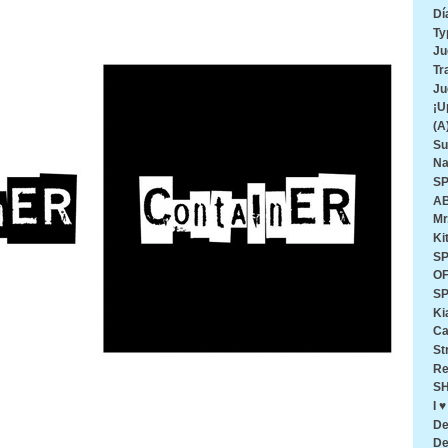
Dí
Ty
Ju
Tr
Ju
¡U
(A
Su
Na
SP
AB
Mr
Ki
SP
O
SP
Ki
Ca
St
Re
SH
I 
De
De