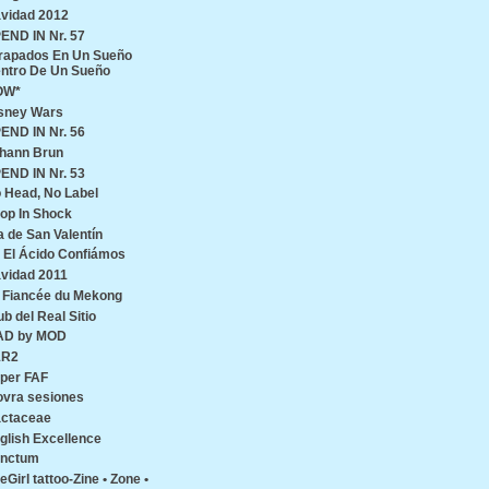
vidad 2012
END IN Nr. 57
rapados En Un Sueño
ntro De Un Sueño
OW*
sney Wars
END IN Nr. 56
hann Brun
END IN Nr. 53
 Head, No Label
op In Shock
a de San Valentín
 El Ácido Confiámos
vidad 2011
 Fiancée du Mekong
ub del Real Sitio
AD by MOD
1R2
per FAF
ovra sesiones
ctaceae
glish Excellence
nctum
reGirl tattoo-Zine • Zone •