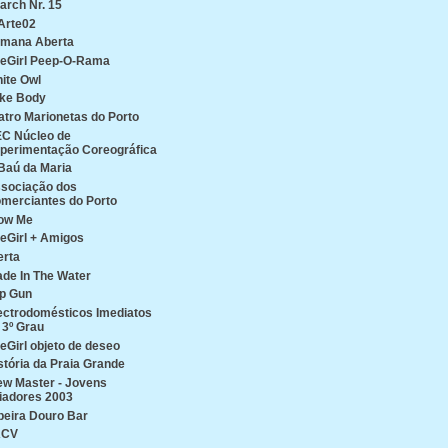
arch Nr. 15
Arte02
mana Aberta
reGirl Peep-O-Rama
ite Owl
ke Body
atro Marionetas do Porto
C Núcleo de
perimentação Coreográfica
Baú da Maria
sociação dos
merciantes do Porto
ow Me
reGirl + Amigos
erta
de In The Water
p Gun
ectrodomésticos Imediatos
 3º Grau
reGirl objeto de deseo
stória da Praia Grande
ew Master - Jovens
iadores 2003
beira Douro Bar
ACV