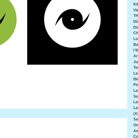
Ki
Vi
TH
Dí
Di
Ch
Lo
Ba
I 
Ar
Ju
To
La
Bl
Pe
La
So
La
La
(A
Sa
On
Am
Co