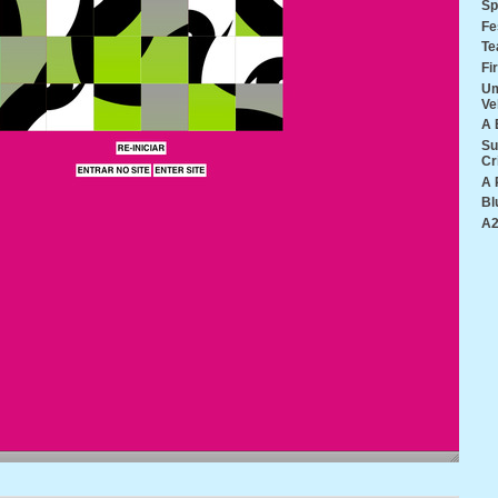
Sp
Fe
Te
Fi
Um
Ve
A 
Su
Cr
A 
Bl
A