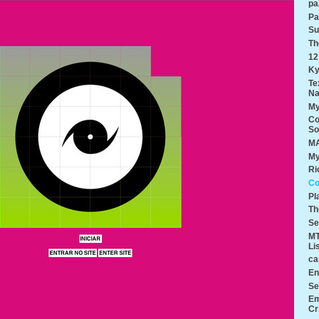
pa
Pa
Su
Th
12
Ky
Te
Na
My
Co
So
MA
My
Ri
Co
Pl
Th
Se
MT
Li
ca
En
Se
Em
Cr