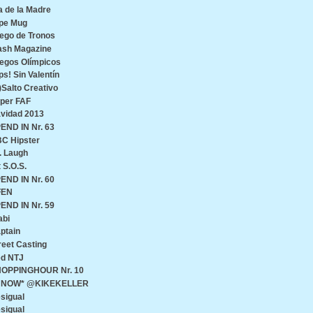
a de la Madre
pe Mug
ego de Tronos
ash Magazine
egos Olímpicos
ps! Sin Valentín
)Salto Creativo
per FAF
vidad 2013
END IN Nr. 63
C Hipster
. Laugh
t S.O.S.
END IN Nr. 60
FEN
END IN Nr. 59
abi
ptain
reet Casting
d NTJ
OPPINGHOUR Nr. 10
♥ NOW* @KIKEKELLER
sigual
sigual