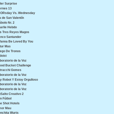
ller Surprise
ernes 13
ORsday Vs. Wednesday
a de San Valentín
ábolo Nr. 2
arlie Hebdo
s Tres Reyes Magos
nco Santander
Wanna Be Loved By You
tur Mas
ego De Tronos
doist
boratorio de la Voz
ood Bucket Challenge
tracchi Gomes
boratorio de la Voz
y Robot Y Estoy Orgulloso
boratorio de la Voz
boratorio de la Voz
)Salto Creativo 2
n Fútbol
e Shot Hotels
or Mau
nchita Wurts