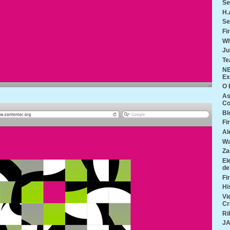
Se
H.
Se
Fi
Wh
Ju
Te
NE
Ex
O 
As
Co
Bl
Fi
Al
Wa
Za
El
de
Fi
Hi
Vi
Cr
Ri
J