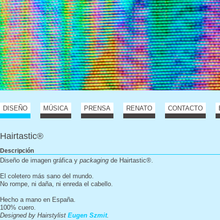
DISEÑO
MÚSICA
PRENSA
RENATO
CONTACTO
Hairtastic®
Descripción
Diseño de imagen gráfica y
packaging
de Hairtastic®.
El coletero más sano del mundo.
No rompe, ni daña, ni enreda el cabello.
Hecho a mano en España.
100% cuero.
Designed by Hairstylist
Eugen Szmit
.